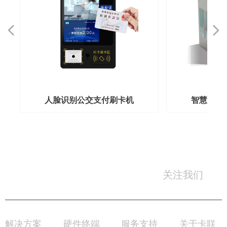
넳
넲
人脸识别公交支付刷卡机
智慧校园
关注我们
0755-8996 6666
服务热线：
解决方案
硬件终端
服务支持
关于卡联