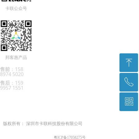
卡联公众号
邦客惠产品
ꁸ
售前
：158
8974 5020
ꂅ
回到顶部
售后
：159
9957 1551
ꀥ
0755-8996 6666
微信二维码
版权所有：
深圳市卡联科技股份有限公司
粤ICP备17058275号