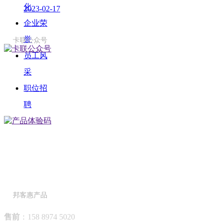
化
2023-02-17
企业荣
誉
卡联公众号
员工风
采
职位招
聘
邦客惠产品
售前
：158 8974 5020