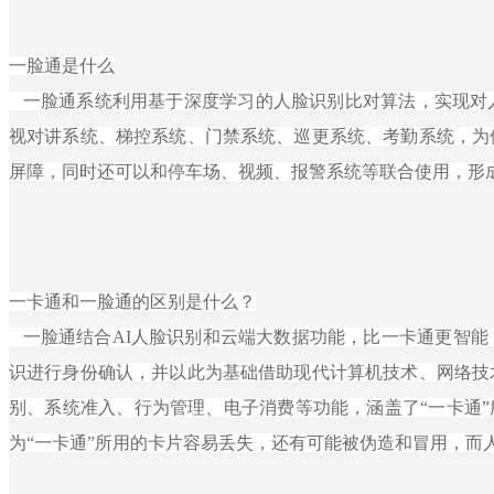
新闻中心
餐饮收费终端
智慧公交
一脸通是什么
服务支持
停车收费终端
智慧调度
公司新闻
一脸通系统利用基于深度学习的人脸识别比对算法，实现对
视对讲系统、梯控系统、门禁系统、巡更系统、考勤系统，为
屏障，同时还可以和停车场、视频、报警系统等联合使用，形
关于卡联
道闸门禁终端
智慧校巴
行业新闻
服务政策
联系我们
客流统计一体机
智慧企巴
产品新闻
服务网点
卡联简介
一卡通和一脸通
的区别是什么？
一脸通结合AI人脸识别和云端大数据功能，比一卡通更智能
其他配件
智慧餐饮
应用案例
常见问题
发展历程
识进行身份确认，并以此为基础借助现代计算机技术、网络技
别、系统准入、行为管理、电子消费等功能，涵盖了“一卡通”
为“一卡通”所用的卡片容易丢失，还有可能被伪造和冒用，而
智慧校园
规格下载
企业文化