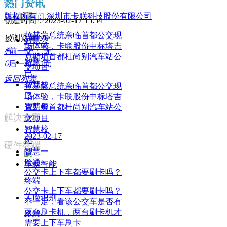
热门资讯
关注我们
版权所有：
深圳市卡联科技股份有限公司
创建时间：
2023-02-17
15:54
拉赫蒙总统亲临首都公交现
넶
浏览量：
0
智慧公
场体验，卡联股份中标塔吉
ꄴ
前一个：
无
交
克斯坦首都杜尚别汽车站公
智慧企
ꄲ
后一个：
无
交项目
巴
返回列表
智慧校
拉赫蒙总统亲临首都公交现
巴
场体验，卡联股份中标塔吉
智慧餐
克斯坦首都杜尚别汽车站公
解决方案
交项目
饮
智慧校
2023-02-17
园
硬件终端
智慧一
脸通
车载智能
公交卡上下车都要刷卡吗？
终端
公交卡上下车都要刷卡吗？
人脸识别
不一定，看该公交车是否有
两台刷卡机，两台刷卡机才
终端
需要上下车刷卡