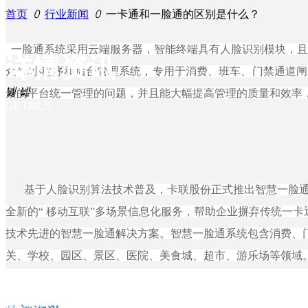
首页
ꄲ
行业新闻
ꄲ
一卡通和一脸通的区别是什么？
企业荣誉
一脸通
系统采用云端服务器，智能终端具有人脸识别模块，且
详情资讯
众号
/
小程序和后台管理系统，专用于消费、班车、门禁通道闸
员工风采
넳
넲
景的平台统一管理的问题，并且能大幅提高管理的质量和效率
DETAILS
职位招聘
基于人脸识别算法技术普及，卡联股份正式推出智慧一脸
全新的“ 移动互联”多场景信息化服务，帮助企业摒弃传统一
技术先进的智慧一脸通解决方案。智慧一脸通系统包含消费、
关、学校、园区、景区、医院、美食城、超市、游乐场等领域
0755-8996 6666
服务热线：