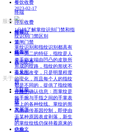
餐饮收费
2023-02-17
终端
服务支持
停车收费
1分钟了解掌纹识别门禁和指
终端
服务政
纹识别门禁区别
道闸门禁
策
掌纹识别和指纹识别都具有
终端
服务网
独一无二的特征，指纹是人
类手指末端由凹凸的皮肤所
其他配件
点
形成的纹路，指纹的形状不
常见问
会发生改变，只是明显程度
关于卡联
的变化，而且每个人的指纹
题
都是不同的，提供了指纹唯
卡联简
一性的确认信息；而掌纹是
规格下
指手腕与手指之间的手掌表
介
载
面上的各种纹线。掌纹的形
发展历
态由遗传​基因控制，即使由
于某种原因表皮剥落，新生
程
的掌纹纹线仍保持着原来的
企业文
结构。