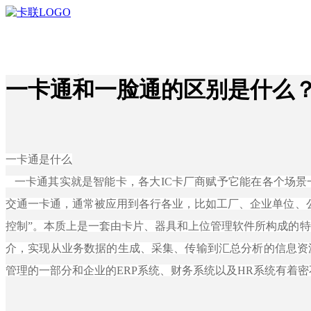
ꁸ
回到顶部
一卡通和一脸通的区别是什么
首页
ꂅ
0755-8996 6666
ꁗ
QQ客服
ꀥ
微信二维码
硬件终端
一卡通是什么
一卡通其实就是智能卡，各大IC卡厂商赋予它能在各个场景
交通一卡通，
通常被应用到各行各业，比如工厂、企业单位、
软件&云服务
车载智能终端
控制”
。本质上是一套由卡片、器具和上位管理软件所构成的特
介，实现从业务数据的生成、采集、传输到汇总分析的信息资
解决方案
人脸识别终端
管理的一部分和企业的ERP系统、财务系统以及HR系统有着