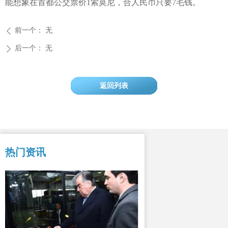
能想象在首都公交票价
1
索莫尼，合人民币只要
7
毛钱。
前一个：
无
ꄴ
后一个：
无
ꄲ
返回列表
热门资讯