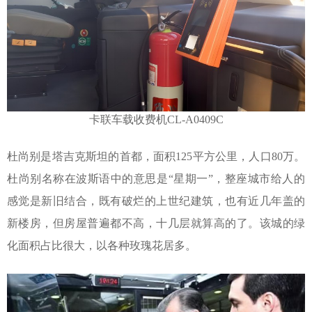
卡联
车载收费机CL-A0409C
杜尚别是塔吉克斯坦的首都，面积
125
平方公里，人口
80
万。
杜尚别名称在波斯语中的意思是“星期一”，整座城市给人的
感觉是新旧结合，既有破烂的上世纪建筑，也有近几年盖的
新楼房，但房屋普遍都不高，十几层就算高的了。该城的绿
化面积占比很大，以各种玫瑰花居多。