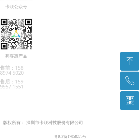
卡联公众号
邦客惠产品
ꁸ
售前
：158
8974 5020
ꂅ
回到顶部
售后
：159
9957 1551
ꀥ
0755-8996 6666
微信二维码
版权所有：
深圳市卡联科技股份有限公司
粤ICP备17058275号