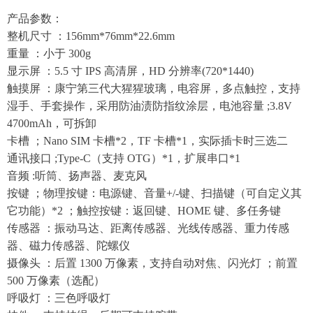
产品参数：
整机尺寸 ：156mm*76mm*22.6mm
重量 ：小于 300g
显示屏 ：5.5 寸 IPS 高清屏，HD 分辨率(720*1440)
触摸屏 ：康宁第三代大猩猩玻璃，电容屏，多点触控，支持
湿手、手套操作，采用防油渍防指纹涂层，电池容量 ;3.8V
4700mAh，可拆卸
卡槽 ；Nano SIM 卡槽*2，TF 卡槽*1，实际插卡时三选二
通讯接口 ;Type-C（支持 OTG）*1，扩展串口*1
音频 :听筒、扬声器、麦克风
按键 ；物理按键：电源键、音量+/-键、扫描键（可自定义其
它功能）*2 ；触控按键：返回键、HOME 键、多任务键
传感器 ：振动马达、距离传感器、光线传感器、重力传感
器、磁力传感器、陀螺仪
摄像头 ：后置 1300 万像素，支持自动对焦、闪光灯 ；前置
500 万像素（选配）
呼吸灯 ：三色呼吸灯