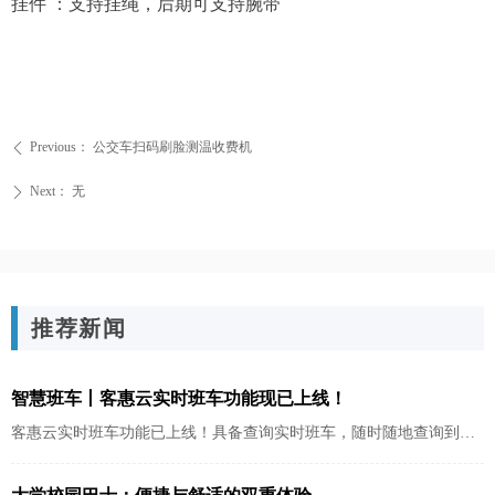
挂件 ：支持挂绳，后期可支持腕带
Previous：
公交车扫码刷脸测温收费机
ꄴ
Next：
无
ꄲ
推荐新闻
智慧班车丨客惠云实时班车功能现已上线！
客惠云实时班车功能已上线！具备查询实时班车，随时随地查询到班
车的实时到站信息，精准把控出行时间。