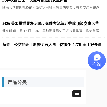
大学校园巴士：便捷与舒适的双重体验
随着大学校园规模的不断扩大和师生数量的增加，校园交通问题逐渐
凸显。为了解决这一问题，许多高校引入了校园巴士系统，旨在为师
生提供便捷、舒适的校园出行体验。本文将详细介绍大学校园巴士的
2026 美加墨世界杯启幕，智能客流统计护航顶级赛事运营
优势及其功能特点...
北京时间 6 月 12 日，2026 美加墨世界杯正式拉开帷幕。作为首届由
三国联合承办、48 支球队参赛的世界杯，赛事覆盖北美 16 座城市、
16 座场馆，预计吸引680 万现场观众与124 万国际游客，规模与人流
新奇！公交能开上断桥？有人说：仿佛坐了过山车！好多事
复杂度均创历史新高。面对高密度、跨区域的超大客流压力，AI 智能
现在都忘不了…
客流统计与人群管理技术，正成为保障赛事安全、提升运营效率的关
键支撑。
产品分类