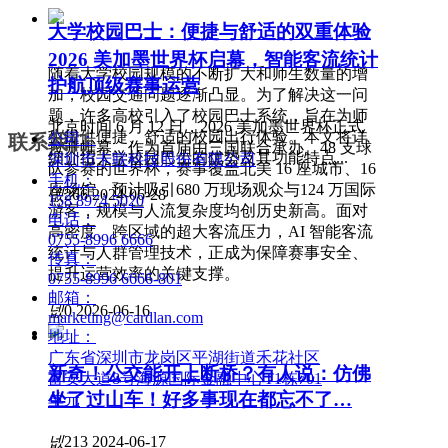
大学校园巴士：便捷与舒适的双重体验
2026 美加墨世界杯启幕，智能客流统计
随着大学校园规模的不断扩大和师生数量的增
护航顶级赛事运营
加，校园交通问题逐渐凸显。为了解决这一问
题，许多高校引入了校园巴士系统，旨在为师
北京时间 6 月 12 日，2026 美加墨世界杯正式
生提供便捷、舒适的校园出行体验。本文将详
公司：
联系我们
拉开帷幕。作为首届由三国联合承办、48 支球
细介绍大学校园巴士的优势及其功能特点...
深圳市卡联科技股份有限公司
队参赛的世界杯，赛事覆盖北美 16 座城市、16
手机：
座场馆，预计吸引680 万现场观众与124 万国际
넶
266
2024-06-28
158 8974 5020
游客，规模与人流复杂度均创历史新高。面对
电话：
高密度、跨区域的超大客流压力，AI 智能客流
0755-8996 6666
统计与人群管理技术，正成为保障赛事安全、
传真：
提升运营效率的关键支撑。
0755-8996 6666-801
邮箱：
넶
0
2026-06-16
marketing@cardlan.com
地址：
广东省深圳市龙岗区平湖街道禾花社区
新奇！公交能开上断桥？有人说：仿佛
富安大道8号海源国际金融中心T1栋701
坐了过山车！好多事现在都忘不了…
单元
넶
213
2024-06-17