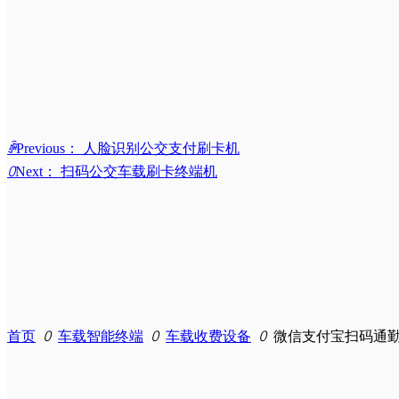
ꄴ
Previous：
人脸识别公交支付刷卡机
ꄲ
Next：
扫码公交车载刷卡终端机
首页
ꄲ
车载智能终端
ꄲ
车载收费设备
ꄲ
微信支付宝扫码通