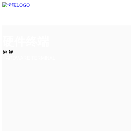
ꁸ
回到顶部
硬件终端
首页
ꂅ
0755-8996 6666
ꁗ
QQ客服
넳
넲
ꀥ
微信二维码
HARDWARE TERMINAL
硬件终端
软件&云服务
车载智能终端
解决方案
人脸识别终端