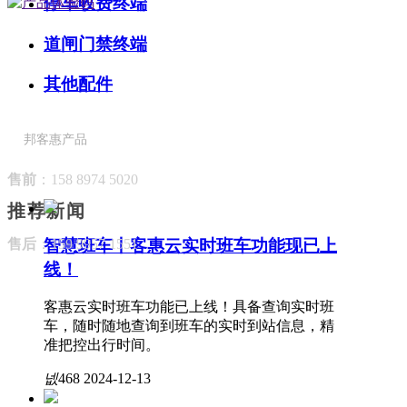
停车收费终端
道闸门禁终端
其他配件
邦客惠产品
售前
：158 8974 5020
推荐新闻
智慧班车丨客惠云实时班车功能现已上
售后
：159 9957 1551
线！
客惠云实时班车功能已上线！具备查询实时班
车，随时随地查询到班车的实时到站信息，精
准把控出行时间。
넶
468
2024-12-13