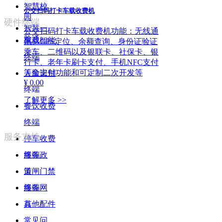
智慧校
公交扫码打卡车载收费机
园
硬件终端
智慧一
公交扫码打卡车载收费机功能：无线通
脸通
车载智能
讯、GPS定位、余额查询、身份证验证
乘车、二维码以及银联卡、社保卡、银
终端
行卡、老年卡刷卡支付、手机NFC支付
等全支付功能和可定制二次开发等
人脸识别
¥ 0.00
终端
了解更多 >>
餐饮收费
终端
服务支持
停车收费
终端
服务政
道闸门禁
策
终端
服务网
其他配件
点
常见问