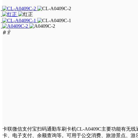
新闻中心
餐饮收费终端
智慧公交
服务支持
停车收费终端
智慧调度
公司新闻
ꁆ
ꁇ
关于卡联
道闸门禁终端
智慧校巴
行业新闻
服务政策
联系我们
客流统计一体机
智慧企巴
产品新闻
服务网点
卡联简介
其他配件
智慧餐饮
应用案例
常见问题
发展历程
智慧校园
规格下载
企业文化
卡联微信支付宝扫码通勤车刷卡机CL-A0409C主要功能有无线
卡、电子支付、余额查询等。可用于公交消费、旅游景点、游