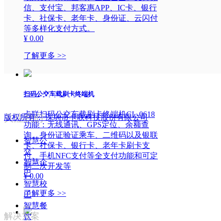
信、支付宝、邦客惠APP、IC卡、银行
卡、社保卡、老年卡、身份证、云闪付
等多样化支付方式。
¥ 0.00
了解更多 >>
扫码公交车载刷卡终端机
0755-8996 6666
服务热线：
卡联扫码公交车载刷卡终端机CL-0618
关注我们
版权所有：
深圳市卡联科技股份有限公司
功能：无线通讯、GPS定位、余额查
询、身份证验证乘车、二维码以及银联
智慧公
卡、社保卡、银行卡、老年卡刷卡支
交
付、手机NFC支付等全支付功能和可定
智慧企
制二次开发等
巴
¥ 0.00
智慧校
了解更多 >>
巴
智慧餐
解决方案
饮